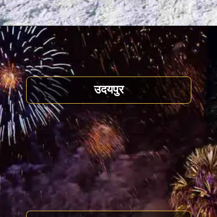
उदयपुर