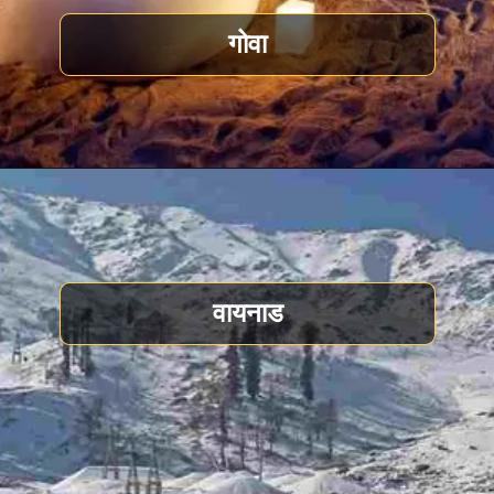
गोवा
वायनाड